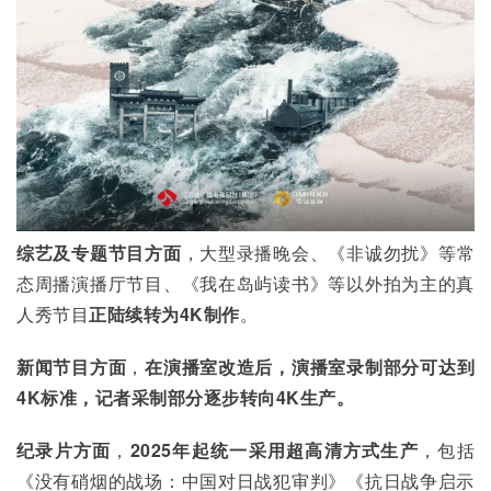
综艺及专题节目方面
，大型录播晚会、《非诚勿扰》等常
态周播演播厅节目、《我在岛屿读书》等以外拍为主的真
人秀节目
正陆续转为
4K
制作
。
新闻节目方面
，
在演播室改造后，演播室录制部分可达到
4K
标准，记者采制部分逐步转向4K
生产。
纪录片方面
，
2025
年起统一采用超高清方式生产
，包括
《没有硝烟的战场：中国对日战犯审判》《抗日战争启示