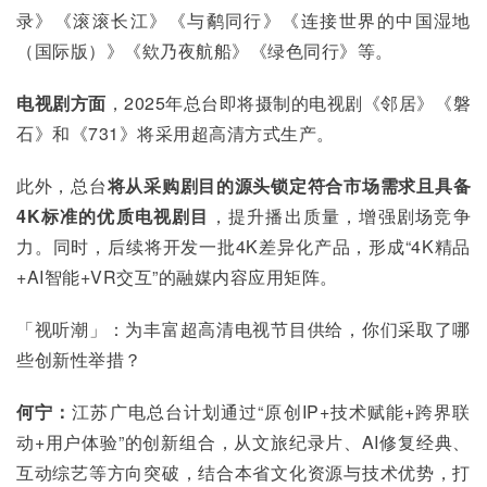
录》《滚滚长江》《与鹬同行》《连接世界的中国湿地
（国际版）》《欸乃夜航船》《绿色同行》等。
电视剧方面
，2025年总台即将摄制的电视剧《邻居》《磐
石》和《731》将采用超高清方式生产。
此外，总台
将从采购剧目的源头锁定符合市场需求且具备
4K
标准的优质电视剧目
，提升播出质量，增强剧场竞争
力。同时，后续将开发一批4K差异化产品，形成“4K精品
+AI智能+VR交互”的融媒内容应用矩阵。
「视听潮」：为丰富超高清电视节目供给，你们采取了哪
些创新性举措？
何宁：
江苏广电总台计划通过“原创IP+技术赋能+跨界联
动+用户体验”的创新组合，从文旅纪录片、AI修复经典、
互动综艺等方向突破，结合本省文化资源与技术优势，打