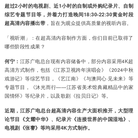
超过2
小时的电视剧、近1
小时的自制或外购纪录片、自制
综艺专题节目等，并着力打造晚间18:30-22:30
黄金时段
超高清内容播出带
，旨在为观众提供高质量的视听内容。
「视听潮」：在超高清内容制作方面，你们目前已取得了
哪些阶段性成果？
何宁：
江苏广电总台现有内容储备中，部分内容采用4K超
高清方式制作，包括《江苏卫视跨年演唱会》《2024中秋
戏游记》等综艺节目，《艺江南》《与澳同心·见未来》等
专题节目，《沐光而行——江苏省美术馆典藏精品中的家
国情怀》等纪录片，以及歌剧《拉贝日记》等。
近期，江苏广电总台超高清内容生产大面积推开，大型理
论节目《文耀中华》、纪录片《连接世界的中国湿地》、
电视剧《张謇》等均采用4K
方式制作。