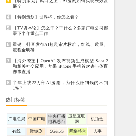
【特别策划】风口之上，AI漫剧如何实现长效发
展？
【特别策划】世界杯，你怎么看？
【TV资本论】怎么干？干什么？多家广电公司部
署下半年重点工作
重磅！抖音发布AI短剧审片标准，红线、质量、
流程全明确
【海外瞭望】OpenAI 发布视频生成模型 Sora 2
和相关社交应用，苹果 iPhone 手机首次参与体育
赛事直播
半年上线22万部AI漫剧，为什么赚到钱的不到
1%？
热门标签
中央广播
卫星互联
广电总局
中国广电
机顶盒
电视总台
网
有线
微短剧
5G&6G
网络整合
人事