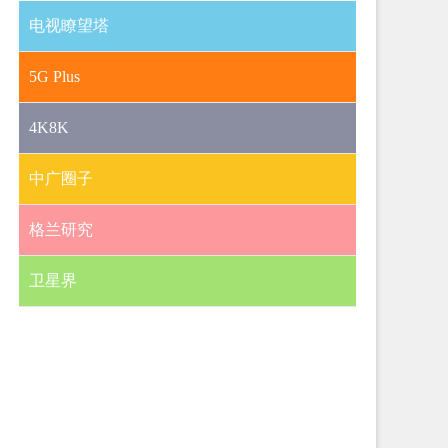
电视瞭望塔
5G Plus
4K8K
中广圈子
格兰研究
卫星界