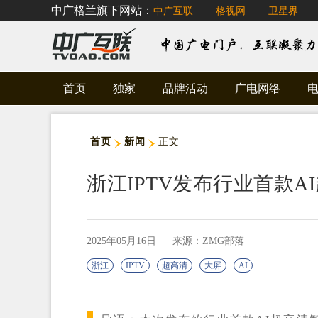
中广格兰旗下网站：
中广互联
格视网
卫星界
首页
独家
品牌活动
广电网络
首页
新闻
正文
浙江IPTV发布行业首款A
2025年05月16日
来源：ZMG部落
浙江
IPTV
超高清
大屏
AI