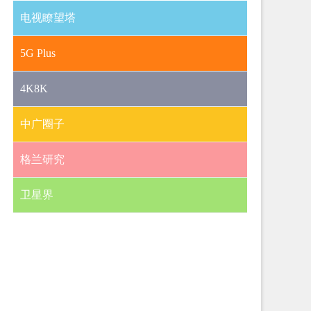
电视瞭望塔
5G Plus
4K8K
中广圈子
格兰研究
卫星界