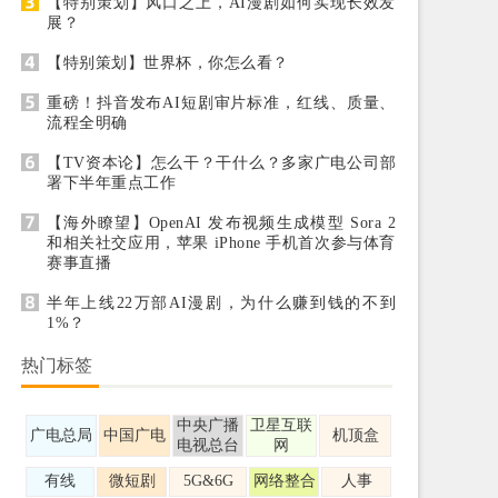
【特别策划】风口之上，AI漫剧如何实现长效发
展？
【特别策划】世界杯，你怎么看？
重磅！抖音发布AI短剧审片标准，红线、质量、
流程全明确
【TV资本论】怎么干？干什么？多家广电公司部
署下半年重点工作
【海外瞭望】OpenAI 发布视频生成模型 Sora 2
和相关社交应用，苹果 iPhone 手机首次参与体育
赛事直播
半年上线22万部AI漫剧，为什么赚到钱的不到
1%？
热门标签
中央广播
卫星互联
广电总局
中国广电
机顶盒
电视总台
网
有线
微短剧
5G&6G
网络整合
人事