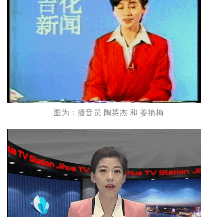
图为：播音员 陶英杰 和 姜艳梅