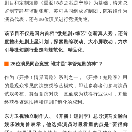
剧目和定制短剧《重返18岁之我是宁静》为基础，请来总
监制宁静与监制张萌、苏可共同组成监制团，陈宥维作为
演员代表，还有26位演员进行竞演角逐。
该节目不仅是国内首档“微短剧+综艺”创新真人秀，还首
度推出短剧上星计划，探索剧综联动、大小屏联动，力求
引导微短剧行业走向规范化、精品化。
26位演员同台竞技 谁才是“掌管短剧的神”？
作为《开播！情景喜剧》系列之一，《开播！短剧季》用
的是观众常见的演技类综艺模式，即让参赛者们参与演员
试戏考核、舞台竞演对决，直至成为获得行业认可，并最
终获得资源扶持和短剧IP孵化的权利。
东方卫视独立制作人、《开播！短剧季》总导演马文瀚向
娱乐独角兽表示，他选择演员时最看重的点是“要很鲜