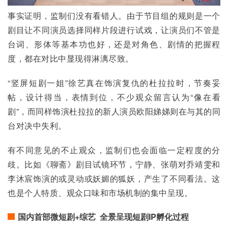
事实证明，监制们没有看错人。由于节目组的规则是一个
剧目让不同演员选择同样片段进行试戏，让演员们不管是
台词、形体等基本功也好，还是对角色、剧情的把握程
度，都在对比中显现得淋漓尽致。
“竖屏短剧一姐”徐艺真在饰演复仇的杜拉拉时，节奏妥
帖，设计得当，表情到位，不少观众留言认为“像在看
剧”，而同样饰演杜拉拉的新人演员欧阳娣娣则在与其的同
台对决中失利。
有不同意见的不止观众，监制们也会面临一定程度的分
歧。比如《聊斋》剧目试镜环节，宁静、张萌对乔靖雯和
李沐宸饰演的或灵动或妖媚的狐妖，产生了不同看法。这
也是个人特质、观众口味和市场机制的集中呈现。
国内首部微短剧+综艺 全景呈现短剧IP孵化过程