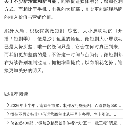
去了不少新增量和新可能
，能够促进媒体融合，增加盈利
方式。而相比于手机，电视的大屏幕，其实更能展现品牌
的植入价值与营销价值。
躬身入局，积极探索微短剧+综艺、大小屏联动的《开
播！短剧季》，便是沙丁鱼里的鲶鱼。微短剧大小屏联动
已是大势所趋，唯一的疑问只是，它会在何时真正到来。
而我们更加坚信的是，不管这一时间节点为何，微短剧都
在持续告别粗制滥造，拥抱增量提质，以向阳花之势，迎
接更加美好的明天。
推荐阅读
2026年上半年，南京全市累计制作发行微短剧、AI漫剧超5500部
微信不再支持非电信运营商主体从事号卡办理、售卡引流、代办开卡等经营行为
储备近400部，“微短剧精品创作传播计划‘五个一批工程’”调度会召开