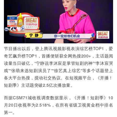
节目播出以后，登上腾讯视频影视表演综艺榜TOP1，爱
奇艺飙升榜TOP1，首播便斩获全网热搜200+，主话题阅
读量当日破亿，“宁静说李沐宸是掌管短剧的神”“李沐宸哭
戏”“张萌来选短剧演员了”“徐艺真上综艺”等多个话题登上
各大平台热搜，搅动社交热议。在短视频平台，《开播！
短剧季》主话题突破2.5亿次播放量。
而据CSM71城收视调查数据显示，《开播！短剧季》10
月20日收视率为2.518%，在所有省级卫视黄金档中排名
第一。