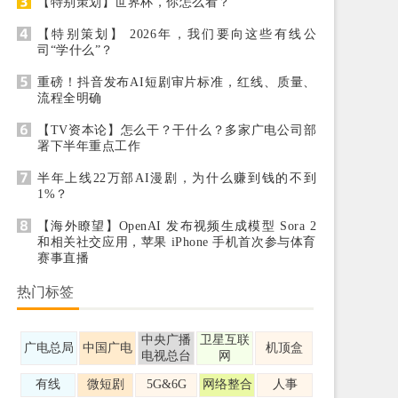
【特别策划】世界杯，你怎么看？
【特别策划】 2026年，我们要向这些有线公
司“学什么”？
重磅！抖音发布AI短剧审片标准，红线、质量、
流程全明确
【TV资本论】怎么干？干什么？多家广电公司部
署下半年重点工作
半年上线22万部AI漫剧，为什么赚到钱的不到
1%？
【海外瞭望】OpenAI 发布视频生成模型 Sora 2
和相关社交应用，苹果 iPhone 手机首次参与体育
赛事直播
热门标签
中央广播
卫星互联
广电总局
中国广电
机顶盒
电视总台
网
有线
微短剧
5G&6G
网络整合
人事