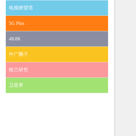
电视瞭望塔
5G Plus
4K8K
中广圈子
格兰研究
卫星界