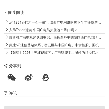
推荐阅读
从“1234+N”到“一企一策”：陕西广电网络吹响下半年提质增效冲锋号
入局Token运营 中国广电能抓住这个风口吗？
陕西省广播电视局党组书记、局长单舒平调研陕西广电网络电视“套娃”收费和操作复杂专项治理成效巩固工作
共建5G通信基站体系，密云区与中国广电、中食控股、国机数科签署战略合作协议
【观察】2026世界杯视域下，广电赋能本土城超的路径启示
分享到
评论