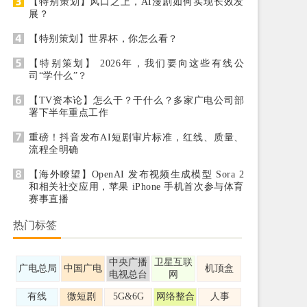
【特别策划】风口之上，AI漫剧如何实现长效发
展？
【特别策划】世界杯，你怎么看？
【特别策划】 2026年，我们要向这些有线公
司“学什么”？
【TV资本论】怎么干？干什么？多家广电公司部
署下半年重点工作
重磅！抖音发布AI短剧审片标准，红线、质量、
流程全明确
【海外瞭望】OpenAI 发布视频生成模型 Sora 2
和相关社交应用，苹果 iPhone 手机首次参与体育
赛事直播
热门标签
中央广播
卫星互联
广电总局
中国广电
机顶盒
电视总台
网
有线
微短剧
5G&6G
网络整合
人事