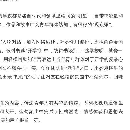
森都是各自时代和领域里耀眼的“明星”，自带IP流量和
，作品和故事广为青年群体熟知，有很好的“观众缘”。
人物对话，加入网络热梗，巧妙化用编排，虚拟角色金句
、钱钟书聊“开学”》中，钱钟书谈到，“这学校呀，就像一
”，用轻松幽默的语言表达出当代青年群体对于开学的复杂心
网友不禁会心一笑。创作团队借“老生”之口，用妙趣横生的
说出最“扎心”的话，让网友在轻松的氛围中不禁莞尔，回味
的内容，传递青年人有共鸣的情感。系列微视频通俗生
洞大开、金句频出中完成了性格塑造、情感体验和思想表
龄层的用户眼前一亮。