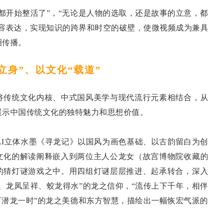
开始整活了”，“无论是人物的选取，还是故事的立意，都
内容表达，实现知识的跨界和时空的破壁，使微视频成为兼具
圈传播。
立身”、以文化“载道”
传统文化内核、中式国风美学与现代流行元素相结合，从
展示中国传统文化的独特魅力和思想价值。
AI立体水墨《寻龙记》以国风为画色基础、以古韵留白为创
文化的解读阐释嵌入到两位主人公龙女（故宫博物院收藏的
的猜灯谜游戏之中。用四组灯谜层层推进、起承转合，深入
、龙凤呈祥、蛟龙得水”的龙之信仰，“流传上下千年，相伴
可潜龙一时”的龙之美德和东方智慧，描绘出一幅恢宏气派的