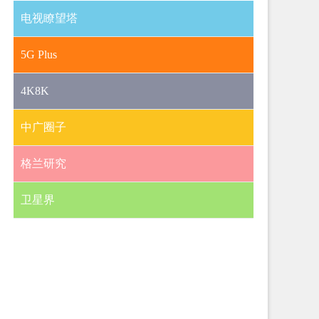
电视瞭望塔
5G Plus
4K8K
中广圈子
格兰研究
卫星界