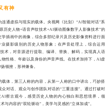
又有神
连通虚拟与现实的载体。央视网《比划》“AI智能对话”系
原历史人物+语音声纹技术+AI驱动图像数字人影像技术”的
文学插画中的画像，综合多部纪录片及历史影像资料进行面
专业摄影级别的历史人物形象；在声音处理上，综合运用
N声码器等技术，对音源进行提取、编译、替换、解码，实现真人语
人物性格、年龄以及身份的声音声线。在技术加持下，AI虚
抑扬顿挫，形神兼备。
载体，第三人称的内容，从第一人称的口中讲出，巧妙搭
观众对话、观众与创作团队对话的“三重连接”。通过打破时
AI察古观今，感受历史人物的内心独白和思想境界，领
术与内容的“双轮驱动”，美学与灵感的“立体加成”。