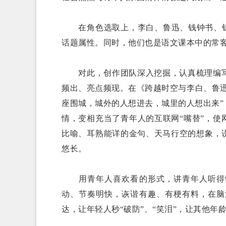
在角色选取上，李白、鲁迅、钱钟书、钱学
话题属性。同时，他们也是语文课本中的常客
对此，创作团队深入挖掘，认真梳理编写
频出、亮点频现。在《跨越时空与李白、鲁迅
座围城，城外的人想进去，城里的人想出来
情，变相充当了青年人的互联网“嘴替”，使
比喻、耳熟能详的金句、天马行空的想象，
悠长。
用青年人喜欢看的形式，讲青年人听得懂
动、节奏明快，诙谐有趣、有梗有料，在脑
达，让年轻人秒“破防”、“笑泪”，让其他年