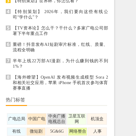
【特别策划】世界杯，你怎么看？
【特别策划】 2026年，我们要向这些有线公
司“学什么”？
【TV资本论】怎么干？干什么？多家广电公司部
署下半年重点工作
重磅！抖音发布AI短剧审片标准，红线、质量、
流程全明确
半年上线22万部AI漫剧，为什么赚到钱的不到
1%？
【海外瞭望】OpenAI 发布视频生成模型 Sora 2
和相关社交应用，苹果 iPhone 手机首次参与体育
赛事直播
热门标签
中央广播
卫星互联
广电总局
中国广电
机顶盒
电视总台
网
有线
微短剧
5G&6G
网络整合
人事