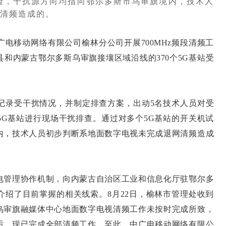
验，干扰源方向均指向鄂尔多斯市乌审旗境内，技术人
清频造成的。
移动网络有限公司榆林分公司开展700MHz频段清频工
和内蒙古鄂尔多斯乌审旗接壤区域沿线的370个5G基站受
录受干扰情况，并制定排查方案，出动5名技术人员对受
5G基站进行现场干扰排查。通过对多个5G基站的开关机试
内，技术人员初步判断系地面数字电视未完成退网清频造成
管理协作机制，向内蒙古自治区工业和信息化厅驻鄂尔多
介绍了目前掌握的相关线索。8月22日，榆林市管理处收到
乌审旗融媒体中心地面数字电视清频工作未按时完成所致，
后，现已完成全部清频工作。至此，中广电移动网络有限公