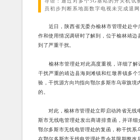
导语：
通过对多个5G基站的开关机试
员初步判断系地面数字电视未完成退网
近日，陕西省无委办榆林市管理处赴中广电
作和使用情况调研时了解到，位于榆林靖边县
到了严重干扰。
榆林市管理处对此高度重视，详细了解记
干扰严重的靖边县海则滩镇和红墩界镇多个
验，干扰源方向均指向鄂尔多斯市乌审旗境
的。
对此，榆林市管理处立即启动跨省无线电
斯市无线电管理处发出商请排查函，并详细
鄂尔多斯市无线电管理处的复函，称干扰系
在鄂尔多斯市无线电管理处责令其限期整改