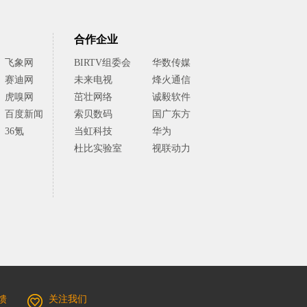
合作企业
飞象网
BIRTV组委会
华数传媒
赛迪网
未来电视
烽火通信
虎嗅网
茁壮网络
诚毅软件
百度新闻
索贝数码
国广东方
36氪
当虹科技
华为
杜比实验室
视联动力
馈
关注我们