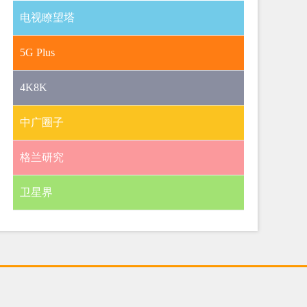
电视瞭望塔
5G Plus
4K8K
中广圈子
格兰研究
卫星界