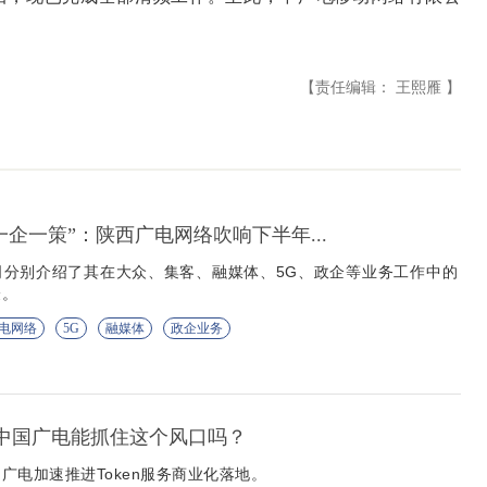
。
【责任编辑： 王熙雁 】
到“一企一策”：陕西广电网络吹响下半年...
司分别介绍了其在大众、集客、融媒体、5G、政企等业务工作中的
验。
电网络
5G
融媒体
政企业务
营 中国广电能抓住这个风口吗？
广电加速推进Token服务商业化落地。