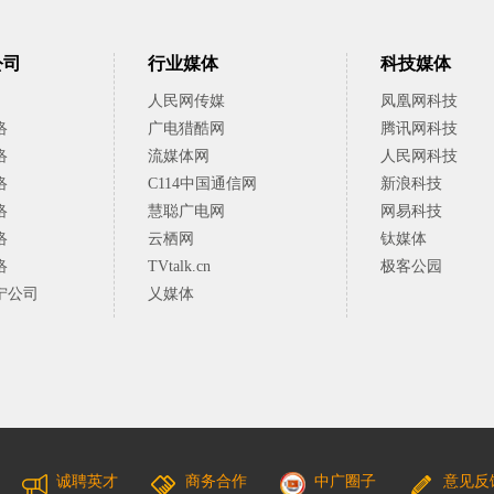
公司
行业媒体
科技媒体
人民网传媒
凤凰网科技
络
广电猎酷网
腾讯网科技
络
流媒体网
人民网科技
络
C114中国通信网
新浪科技
络
慧聪广电网
网易科技
络
云栖网
钛媒体
络
TVtalk.cn
极客公园
宁公司
乂媒体
诚聘英才
商务合作
中广圈子
意见反