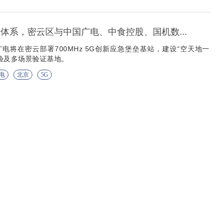
站体系，密云区与中国广电、中食控股、国机数...
电将在密云部署700MHz 5G创新应急堡垒基站，建设“空天地一
验及多场景验证基地。
电
北京
5G