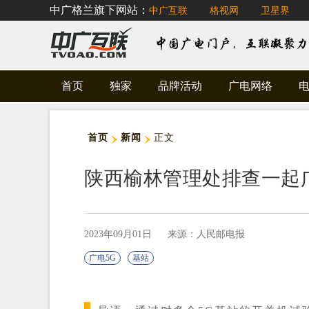
中广格兰旗下网站：
中广互联
格视网
卫星界
首页
独家
品牌活动
广电网络
首页
新闻
正文
陕西榆林管理处排查一起
2023年09月01日
来源：人民邮电报
广电5G
基站