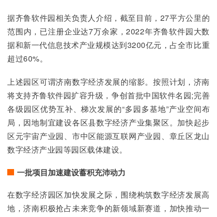
据齐鲁软件园相关负责人介绍，截至目前，27平方公里的
范围内，已注册企业达7万余家，2022年齐鲁软件园大数
据和新一代信息技术产业规模达到3200亿元，占全市比重
超过60%。
上述园区可谓济南数字经济发展的缩影。按照计划，济南
将支持齐鲁软件园扩容升级，争创首批中国软件名园;完善
各级园区优势互补、梯次发展的“多园多基地”产业空间布
局，因地制宜建设各区县数字经济产业集聚区。加快起步
区元宇宙产业园、市中区能源互联网产业园、章丘区龙山
数字经济产业园等园区载体建设。
一批项目加速建设蓄积充沛动力
在数字经济园区加快发展之际，围绕构筑数字经济发展高
地，济南积极抢占未来竞争的新领域新赛道，加快推动一