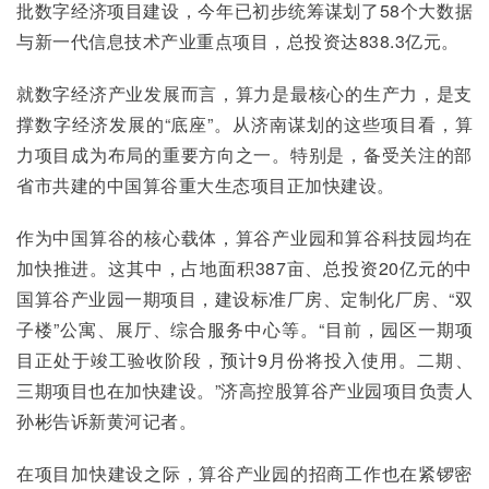
批数字经济项目建设，今年已初步统筹谋划了58个大数据
与新一代信息技术产业重点项目，总投资达838.3亿元。
就数字经济产业发展而言，算力是最核心的生产力，是支
撑数字经济发展的“底座”。从济南谋划的这些项目看，算
力项目成为布局的重要方向之一。特别是，备受关注的部
省市共建的中国算谷重大生态项目正加快建设。
作为中国算谷的核心载体，算谷产业园和算谷科技园均在
加快推进。这其中，占地面积387亩、总投资20亿元的中
国算谷产业园一期项目，建设标准厂房、定制化厂房、“双
子楼”公寓、展厅、综合服务中心等。“目前，园区一期项
目正处于竣工验收阶段，预计9月份将投入使用。二期、
三期项目也在加快建设。”济高控股算谷产业园项目负责人
孙彬告诉新黄河记者。
在项目加快建设之际，算谷产业园的招商工作也在紧锣密