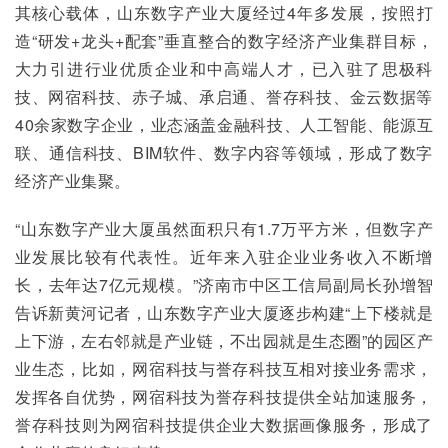
其核心载体，山东数字产业大厦经过4年多发展，按照打
造“研发+龙头+配套”垂直整合的数字经济产业集群目标，
大力引进行业优质企业和中高端人才，已入驻了思极科
技、网宿科技、赤子城、承启通、誉存科技、金云数据等
40余家数字企业，业态涵盖金融科技、人工智能、能源互
联、通信科技、BIM软件、数字内容等领域，形成了数字
经济产业集聚。
“山东数字产业大厦虽然面积只有1.7万平方米，但数字产
业发展比较有代表性。近年来入驻企业业务收入不断增
长，去年达7亿元规模。”济南市中区工信局副局长孙增智
告诉新黄河记者，山东数字产业大厦逐步构建“上下楼就是
上下游，左右邻就是产业链，不出园就是生态圈”的园区产
业生态，比如，网宿科技与誉存科技互相对接业务需求，
发挥各自优势，网宿科技为誉存科技提供全站加速服务，
誉存科技则为网宿科技提供企业大数据画像服务，形成了