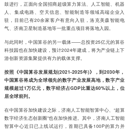
鼓进行，正面向全国招商超级算力算法、人工智能、机器
人、集成电路、空天信息、智能制造等领域高端企业入
驻，目前已有20余家客户有意向入驻，洛克美森智能电
气、济南卫星制造基地等一批重点项目将落地入园。
与此同时，中国算谷的另一载体——总投资25亿元的算谷
科技园也在加快建设，预计2024年建成，将为产业链上下
游创新资源集聚提供有力的载体支撑。
按照《中国算谷发展规划(2021-2025年)》，到2030年，
中国算谷将成为全球领先的数字产业发展高地，数字产业
规模超过1万亿元，数字经济占GDP比重达60%以上，位
居全球前列。
在中国算谷加快建设之际，济南人工智能智算中心、“超算
数字经济生态创新圈”也在加快推进。其中，济南人工智能
智算中心近日已上线试运行，首期已具备100P的算力并