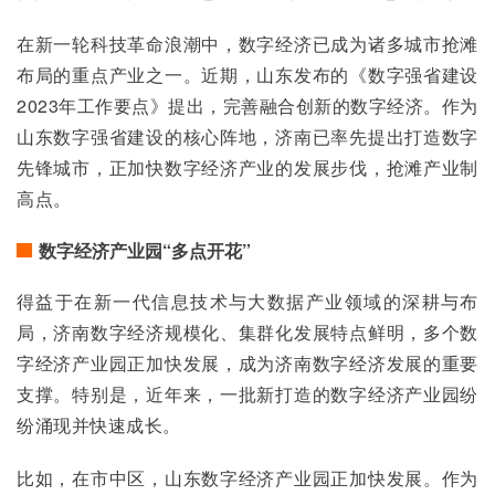
在新一轮科技革命浪潮中，数字经济已成为诸多城市抢滩
布局的重点产业之一。近期，山东发布的《数字强省建设
2023年工作要点》提出，完善融合创新的数字经济。作为
山东数字强省建设的核心阵地，济南已率先提出打造数字
先锋城市，正加快数字经济产业的发展步伐，抢滩产业制
高点。
数字经济产业园“多点开花”
得益于在新一代信息技术与大数据产业领域的深耕与布
局，济南数字经济规模化、集群化发展特点鲜明，多个数
字经济产业园正加快发展，成为济南数字经济发展的重要
支撑。特别是，近年来，一批新打造的数字经济产业园纷
纷涌现并快速成长。
比如，在市中区，山东数字经济产业园正加快发展。作为