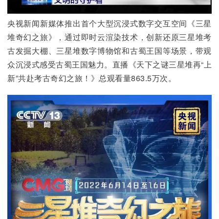
央视新闻新媒体推出首个大型沉浸式数字交互空间《三星
堆奇幻之旅》，通过即时云渲染技术，创新还原三星堆考
古发掘大棚、三星堆数字博物馆和古蜀王国等场景，带观
众沉浸式感受古蜀王国魅力。直播《天下之谜三星堆再“上
新”共赴考古奇幻之旅！》总观看量863.5万次。