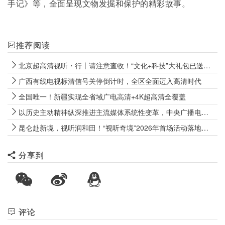
手记》等，全面呈现文物发掘和保护的精彩故事。
推荐阅读
北京超高清视听・行丨请注意查收！“文化+科技”大礼包已送达新疆和田
广西有线电视标清信号关停倒计时，全区全面迈入高清时代
全国唯一！新疆实现全省域广电高清+4K超高清全覆盖
以历史主动精神纵深推进主流媒体系统性变革，中央广播电视总台召开2026年年中工作推进会
昆仑赴新境，视听润和田！“视听奇境”2026年首场活动落地新疆和田
分享到
评论