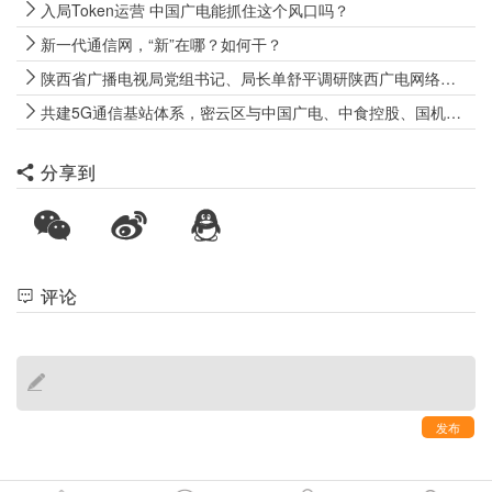
入局Token运营 中国广电能抓住这个风口吗？
新一代通信网，“新”在哪？如何干？
陕西省广播电视局党组书记、局长单舒平调研陕西广电网络电视“套娃”收费和操作复杂专项治理成效巩固工作
共建5G通信基站体系，密云区与中国广电、中食控股、国机数科签署战略合作协议
分享到
评论
发布