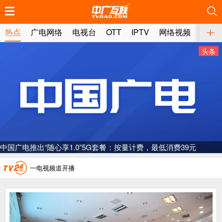
推荐
推荐
推荐
推荐
推荐
推荐
推荐
推荐
推荐
推荐
推荐
推荐
推荐
推荐
推荐
推荐
推荐
推荐
推荐
推荐
热点
广电网络
电视台
OTT
IPTV
网络视频
媒体
头条
广电总局对互联网电视自动续费专项治理
中国广电：编制一体化电视技术标准白皮书
中国广电推出“随心享1.0”5G套餐：按量计费，最低消费39元
AI赋能微短剧产业“沪8条”发布
一电视频道开播
“纵深推进”系统性变革，广电媒体如何发力？
“一省一网”，中国广电为何走了二十年？