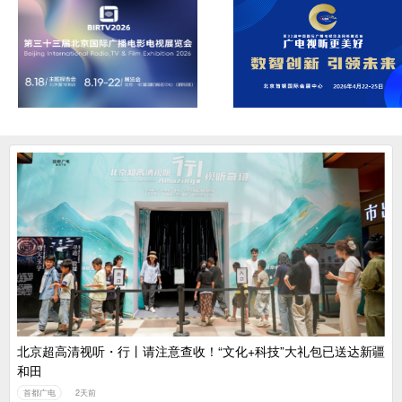
北京超高清视听・行丨请注意查收！“文化+科技”大礼包已送达新疆
和田
首都广电
2天前