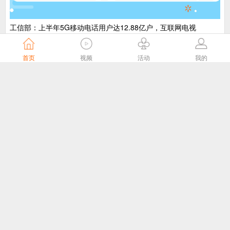
工信部：上半年5G移动电话用户达12.88亿户，互联网电视
（IPTV、OTT）用户数达4.09亿户
工业和信息化部运行监测协调局
5天前
首页
视频
活动
我的
2025年我国县级融媒体中心发展报告
智媒视界杂志
6天前