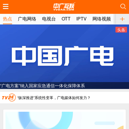
推荐
推荐
推荐
推荐
推荐
推荐
推荐
推荐
推荐
推荐
推荐
推荐
推荐
推荐
推荐
推荐
推荐
推荐
推荐
推荐
热点
广电网络
电视台
OTT
IPTV
网络视频
媒体
头条
广电总局对互联网电视自动续费专项治理
中国广电：编制一体化电视技术标准白皮书
AI赋能微短剧产业“沪8条”发布
储备近400部，“微短剧精品创作传播计划‘五个一批工程’”调度会召开
一电视频道开播
“纵深推进”系统性变革，广电媒体如何发力？
“一省一网”，中国广电为何走了二十年？
广电总局对互联网电视自动续费专项治理