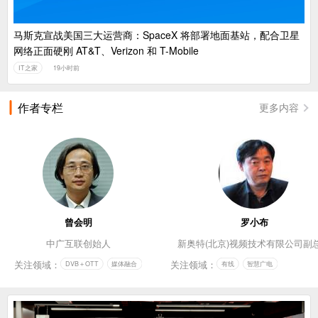
马斯克宣战美国三大运营商：SpaceX 将部署地面基站，配合卫星
网络正面硬刚 AT&T、Verizon 和 T-Mobile
IT之家
19小时前
作者专栏
更多内容
曾会明
罗小布
中广互联创始人
新奥特(北京)视频技术有限公司副
关注领域：
关注领域：
DVB＋OTT
媒体融合
有线
智慧广电