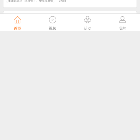
集团总编室（宣传部）、企业发展部
6天前
首页
视频
活动
我的
头雁领航，雁阵破局——这场培训，让南京61个广电站“满格”出征
江苏有线官微
6天前