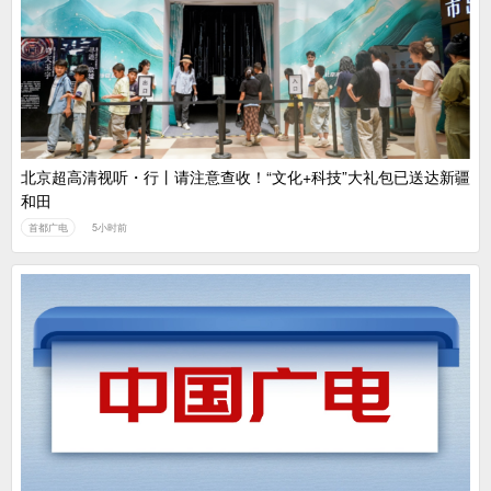
广电总局对互联网电视自动续费专项治理
中国广电：编制一体化电视技术标准白皮书
北京超高清视听・行丨请注意查收！“文化+科技”大礼包已送达新疆
和田
首都广电
5小时前