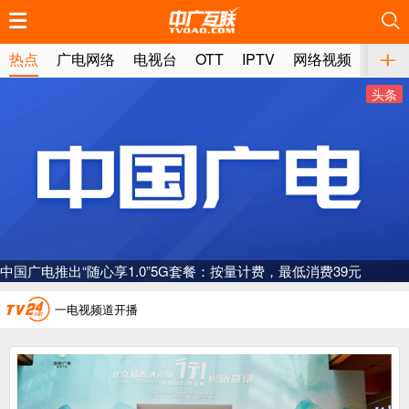
推荐
推荐
推荐
推荐
推荐
推荐
推荐
推荐
推荐
推荐
推荐
推荐
推荐
推荐
推荐
推荐
推荐
推荐
推荐
推荐
热点
广电网络
电视台
OTT
IPTV
网络视频
媒体
头条
广电总局对互联网电视自动续费专项治理
中国广电：编制一体化电视技术标准白皮书
中国广电推出“随心享1.0”5G套餐：按量计费，最低消费39元
AI赋能微短剧产业“沪8条”发布
一电视频道开播
“纵深推进”系统性变革，广电媒体如何发力？
“一省一网”，中国广电为何走了二十年？