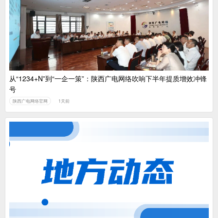
中国广电：编制一体化电视技术标准白皮书
从“1234+N”到“一企一策”：陕西广电网络吹响下半年提质增效冲锋
号
陕西广电网络官网
1天前