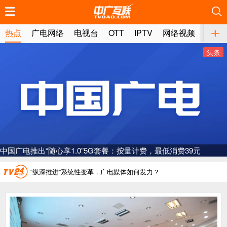
推荐
推荐
推荐
推荐
推荐
推荐
推荐
推荐
推荐
推荐
推荐
推荐
推荐
推荐
推荐
推荐
推荐
推荐
推荐
推荐
热点
广电网络
电视台
OTT
IPTV
网络视频
媒体
头条
广电总局对互联网电视自动续费专项治理
中国广电：编制一体化电视技术标准白皮书
AI赋能微短剧产业“沪8条”发布
“广电方案”纳入国家应急通信一体化保障体系
一电视频道开播
“纵深推进”系统性变革，广电媒体如何发力？
“一省一网”，中国广电为何走了二十年？
广电总局对互联网电视自动续费专项治理