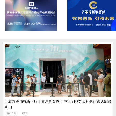
北京超高清视听・行丨请注意查收！“文化+科技”大礼包已送达新疆
和田
首都广电
1天前