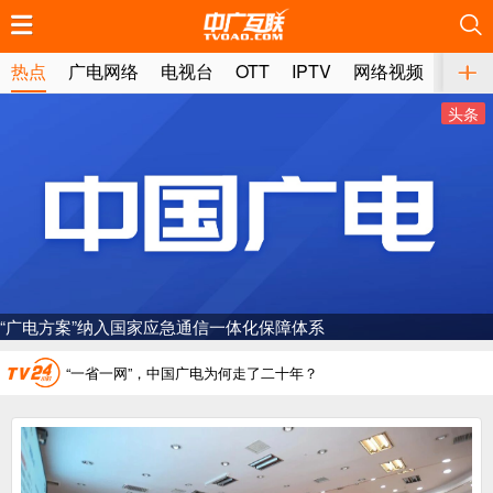
推荐
推荐
推荐
推荐
推荐
推荐
推荐
推荐
推荐
推荐
推荐
推荐
推荐
推荐
推荐
推荐
推荐
推荐
推荐
推荐
热点
广电网络
电视台
OTT
IPTV
网络视频
媒体
头条
广电总局对互联网电视自动续费专项治理
中国广电：编制一体化电视技术标准白皮书
AI赋能微短剧产业“沪8条”发布
一电视频道开播
“广电方案”纳入国家应急通信一体化保障体系
“纵深推进”系统性变革，广电媒体如何发力？
“一省一网”，中国广电为何走了二十年？
广电总局对互联网电视自动续费专项治理
中国广电：编制一体化电视技术标准白皮书