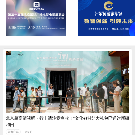
北京超高清视听・行丨请注意查收！“文化+科技”大礼包已送达新疆
和田
首都广电
2天前