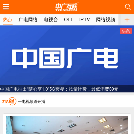
推荐
推荐
推荐
推荐
推荐
推荐
推荐
推荐
推荐
推荐
推荐
推荐
推荐
推荐
推荐
推荐
推荐
推荐
推荐
推荐
热点
广电网络
电视台
OTT
IPTV
网络视频
媒体
头条
广电总局对互联网电视自动续费专项治理
中国广电：编制一体化电视技术标准白皮书
中国广电推出“随心享1.0”5G套餐：按量计费，最低消费39元
AI赋能微短剧产业“沪8条”发布
一电视频道开播
“纵深推进”系统性变革，广电媒体如何发力？
“一省一网”，中国广电为何走了二十年？