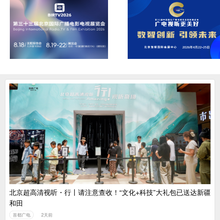
北京超高清视听・行丨请注意查收！“文化+科技”大礼包已送达新疆
和田
首都广电
2天前