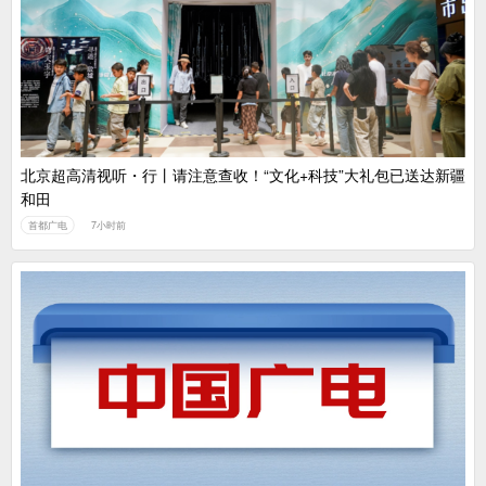
中国广电：编制一体化电视技术标准白皮书
北京超高清视听・行丨请注意查收！“文化+科技”大礼包已送达新疆
和田
首都广电
7小时前