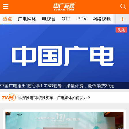
推荐
推荐
推荐
推荐
推荐
推荐
推荐
推荐
推荐
推荐
推荐
推荐
推荐
推荐
推荐
推荐
推荐
推荐
推荐
推荐
热点
广电网络
电视台
OTT
IPTV
网络视频
媒体
头条
广电总局对互联网电视自动续费专项治理
中国广电：编制一体化电视技术标准白皮书
AI赋能微短剧产业“沪8条”发布
“广电方案”纳入国家应急通信一体化保障体系
一电视频道开播
“纵深推进”系统性变革，广电媒体如何发力？
“一省一网”，中国广电为何走了二十年？
广电总局对互联网电视自动续费专项治理