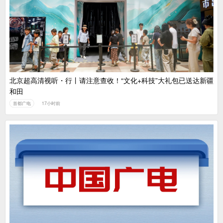
中国广电：编制一体化电视技术标准白皮书
北京超高清视听・行丨请注意查收！“文化+科技”大礼包已送达新疆
和田
首都广电
17小时前