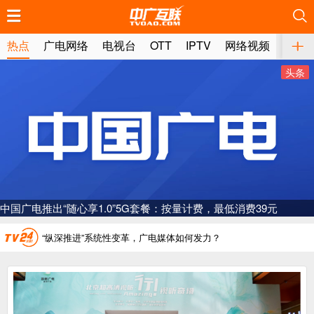
推荐
推荐
推荐
推荐
推荐
推荐
推荐
推荐
推荐
推荐
推荐
推荐
推荐
推荐
推荐
推荐
推荐
推荐
推荐
推荐
热点
广电网络
电视台
OTT
IPTV
网络视频
媒体
头条
广电总局对互联网电视自动续费专项治理
中国广电：编制一体化电视技术标准白皮书
AI赋能微短剧产业“沪8条”发布
元
“广电方案”纳入国家应急通信一体化保障体系
一电视频道开播
“纵深推进”系统性变革，广电媒体如何发力？
“一省一网”，中国广电为何走了二十年？
广电总局对互联网电视自动续费专项治理