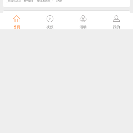
集团总编室（宣传部）、企业发展部
6天前
首页
视频
活动
我的
头雁领航，雁阵破局——这场培训，让南京61个广电站“满格”出征
江苏有线官微
6天前