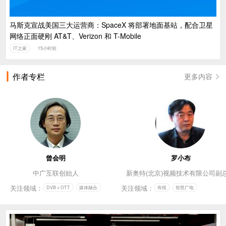
马斯克宣战美国三大运营商：SpaceX 将部署地面基站，配合卫星
网络正面硬刚 AT&T、Verizon 和 T-Mobile
IT之家
15小时前
作者专栏
更多内容
曾会明
罗小布
中广互联创始人
新奥特(北京)视频技术有限公司副
关注领域：
关注领域：
DVB＋OTT
媒体融合
有线
智慧广电