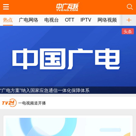
推荐
推荐
推荐
推荐
推荐
推荐
推荐
推荐
推荐
推荐
推荐
推荐
推荐
推荐
推荐
推荐
推荐
推荐
推荐
推荐
热点
广电网络
电视台
OTT
IPTV
网络视频
媒体
头条
广电总局对互联网电视自动续费专项治理
中国广电：编制一体化电视技术标准白皮书
“广电方案”纳入国家应急通信一体化保障体系
AI赋能微短剧产业“沪8条”发布
一电视频道开播
“纵深推进”系统性变革，广电媒体如何发力？
“一省一网”，中国广电为何走了二十年？