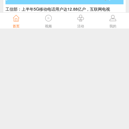
工信部：上半年5G移动电话用户达12.88亿户，互联网电视
（IPTV、OTT）用户数达4.09亿户
工业和信息化部运行监测协调局
3天前
首页
视频
活动
我的
2025年我国县级融媒体中心发展报告
智媒视界杂志
4天前