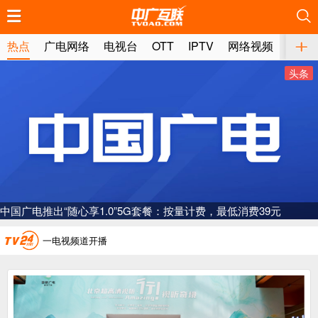
推荐
推荐
推荐
推荐
推荐
推荐
推荐
推荐
推荐
推荐
推荐
推荐
推荐
推荐
推荐
推荐
推荐
推荐
推荐
推荐
热点
广电网络
电视台
OTT
IPTV
网络视频
媒体
头条
广电总局对互联网电视自动续费专项治理
中国广电：编制一体化电视技术标准白皮书
中国广电推出“随心享1.0”5G套餐：按量计费，最低消费39元
AI赋能微短剧产业“沪8条”发布
一电视频道开播
“纵深推进”系统性变革，广电媒体如何发力？
“一省一网”，中国广电为何走了二十年？