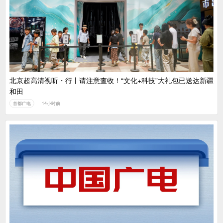
广电总局对互联网电视自动续费专项治理
中国广电：编制一体化电视技术标准白皮书
北京超高清视听・行丨请注意查收！“文化+科技”大礼包已送达新疆
和田
首都广电
14小时前