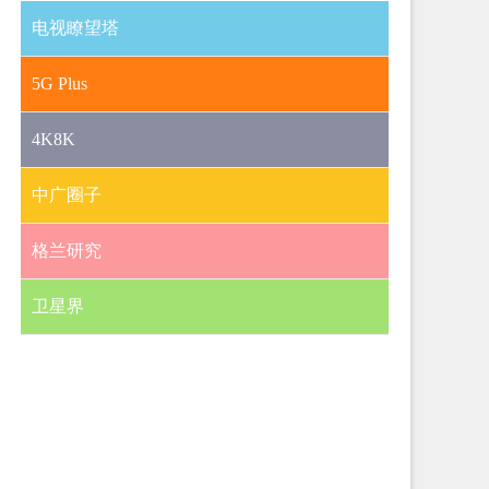
电视瞭望塔
5G Plus
4K8K
中广圈子
格兰研究
卫星界