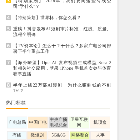
【特别策划】 2026年，我们要向这些有线公
司“学什么”？
【特别策划】世界杯，你怎么看？
重磅！抖音发布AI短剧审片标准，红线、质量、
流程全明确
【TV资本论】怎么干？干什么？多家广电公司部
署下半年重点工作
【海外瞭望】OpenAI 发布视频生成模型 Sora 2
和相关社交应用，苹果 iPhone 手机首次参与体育
赛事直播
半年上线22万部AI漫剧，为什么赚到钱的不到
1%？
热门标签
中央广播
卫星互联
广电总局
中国广电
机顶盒
电视总台
网
有线
微短剧
5G&6G
网络整合
人事