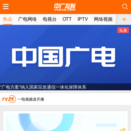
推荐
推荐
推荐
推荐
推荐
推荐
推荐
推荐
推荐
推荐
推荐
推荐
推荐
推荐
推荐
推荐
推荐
推荐
推荐
推荐
热点
广电网络
电视台
OTT
IPTV
网络视频
媒体
头条
广电总局对互联网电视自动续费专项治理
中国广电：编制一体化电视技术标准白皮书
“广电方案”纳入国家应急通信一体化保障体系
AI赋能微短剧产业“沪8条”发布
一电视频道开播
“纵深推进”系统性变革，广电媒体如何发力？
“一省一网”，中国广电为何走了二十年？