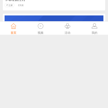
IT之家
2天前
首页
视频
活动
我的
落实“全国一网”统筹部署，中国广电召开2026年半年工作会
中国广电
3天前