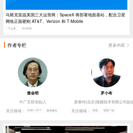
马斯克宣战美国三大运营商：SpaceX 将部署地面基站，配合卫星
网络正面硬刚 AT&T、Verizon 和 T-Mobile
IT之家
6小时前
作者专栏
更多内容
曾会明
罗小布
中广互联创始人
新奥特(北京)视频技术有限公司副
关注领域：
关注领域：
DVB＋OTT
媒体融合
有线
智慧广电