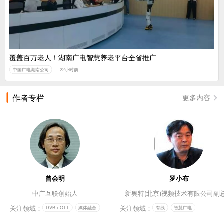
覆盖百万老人！湖南广电智慧养老平台全省推广
中国广电湖南公司
22小时前
作者专栏
更多内容
曾会明
罗小布
中广互联创始人
新奥特(北京)视频技术有限公司副
关注领域：
关注领域：
DVB＋OTT
媒体融合
有线
智慧广电