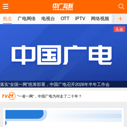
推荐
推荐
推荐
推荐
推荐
推荐
推荐
推荐
推荐
推荐
推荐
推荐
推荐
推荐
推荐
推荐
推荐
推荐
推荐
推荐
热点
广电网络
电视台
OTT
IPTV
网络视频
媒体
广电总局对互联网电视自动续费专项治理
头条
中国广电：编制一体化电视技术标准白皮书
AI赋能微短剧产业“沪8条”发布
一电视频道开播
“纵深推进”系统性变革，广电媒体如何发力？
落实“全国一网”统筹部署，中国广电召开2026年半年工作会
“一省一网”，中国广电为何走了二十年？
广电总局对互联网电视自动续费专项治理
中国广电：编制一体化电视技术标准白皮书