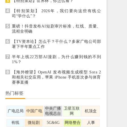
【特别策划】世界杯，你怎么看？
【特别策划】 2026年，我们要向这些有线公
司“学什么”？
重磅！抖音发布AI短剧审片标准，红线、质量、
流程全明确
【TV资本论】怎么干？干什么？多家广电公司部
署下半年重点工作
半年上线22万部AI漫剧，为什么赚到钱的不到
1%？
【海外瞭望】OpenAI 发布视频生成模型 Sora 2
和相关社交应用，苹果 iPhone 手机首次参与体育
赛事直播
热门标签
中央广播
卫星互联
广电总局
中国广电
机顶盒
电视总台
网
有线
微短剧
5G&6G
网络整合
人事