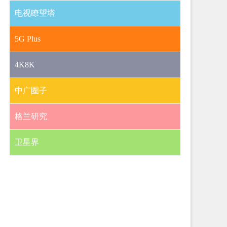
电视瞭望塔
5G Plus
4K8K
中广圈子
格兰研究
卫星界