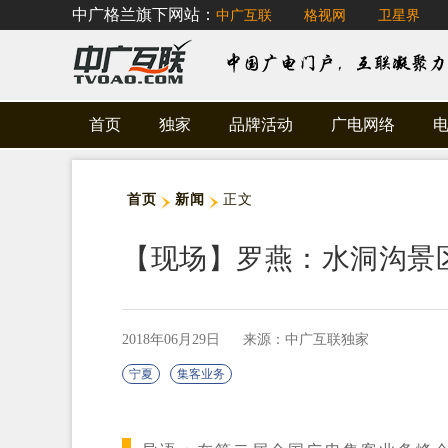
中广格兰旗下网站：
中广互联
格视网
卫星界
首页
独家
品牌活动
广电网络
首页
新闻
正文
【现场】罗燕：水洞沟景
2018年06月29日
来源：中广互联独家
宁夏
集客业务