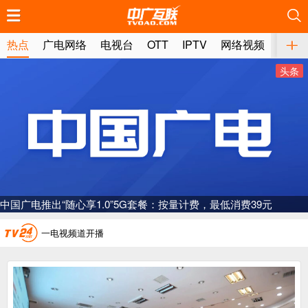
推荐
推荐
推荐
推荐
推荐
推荐
推荐
推荐
推荐
推荐
推荐
推荐
推荐
推荐
推荐
推荐
推荐
推荐
推荐
推荐
热点
广电网络
电视台
OTT
IPTV
网络视频
媒体
头条
广电总局对互联网电视自动续费专项治理
中国广电：编制一体化电视技术标准白皮书
AI赋能微短剧产业“沪8条”发布
中国广电推出“随心享1.0”5G套餐：按量计费，最低消费39元
一电视频道开播
“纵深推进”系统性变革，广电媒体如何发力？
“一省一网”，中国广电为何走了二十年？
广电总局对互联网电视自动续费专项治理