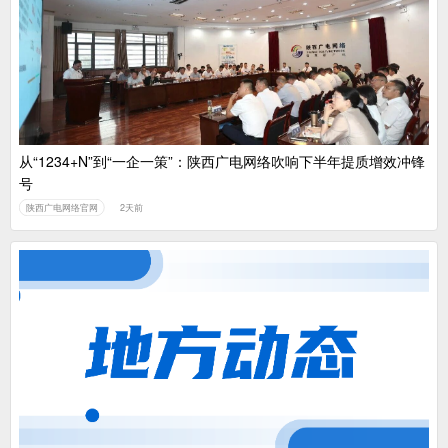
中国广电：编制一体化电视技术标准白皮书
从“1234+N”到“一企一策”：陕西广电网络吹响下半年提质增效冲锋
号
陕西广电网络官网
2天前