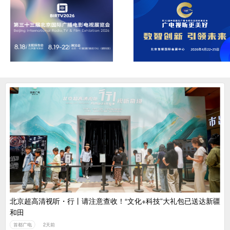
北京超高清视听・行丨请注意查收！“文化+科技”大礼包已送达新疆
和田
首都广电
2天前