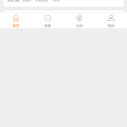
集团总编室（宣传部）、企业发展部
6天前
首页
视频
活动
我的
头雁领航，雁阵破局——这场培训，让南京61个广电站“满格”出征
江苏有线官微
6天前