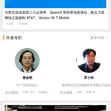
马斯克宣战美国三大运营商：SpaceX 将部署地面基站，配合卫星
网络正面硬刚 AT&T、Verizon 和 T-Mobile
IT之家
19小时前
作者专栏
更多内容
曾会明
罗小布
中广互联创始人
新奥特(北京)视频技术有限公司副
关注领域：
关注领域：
DVB＋OTT
媒体融合
有线
智慧广电