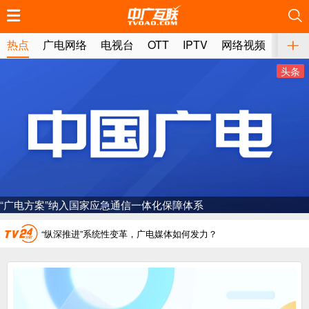
推荐
推荐
推荐
推荐
推荐
推荐
推荐
推荐
推荐
推荐
推荐
推荐
推荐
推荐
推荐
推荐
推荐
推荐
推荐
推荐
热点
广电网络
电视台
OTT
IPTV
网络视频
媒体
头条
广电总局对互联网电视自动续费专项治理
中国广电：编制一体化电视技术标准白皮书
AI赋能微短剧产业“沪8条”发布
储备近400部，“微短剧精品创作传播计划‘五个一批工程’”调度会召开
一电视频道开播
“纵深推进”系统性变革，广电媒体如何发力？
“一省一网”，中国广电为何走了二十年？
广电总局对互联网电视自动续费专项治理