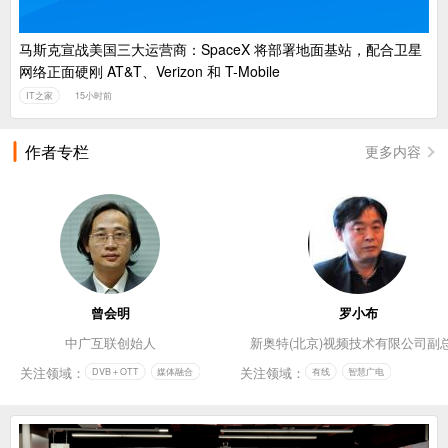
马斯克宣战美国三大运营商：SpaceX 将部署地面基站，配合卫星
网络正面硬刚 AT&T、Verizon 和 T-Mobile
IT之家
15小时前
作者专栏
更多内容
曾会明
罗小布
中广互联创始人
新奥特(北京)视频技术有限公司副
关注领域：
关注领域：
DVB＋OTT
媒体融合
有线
智慧广电