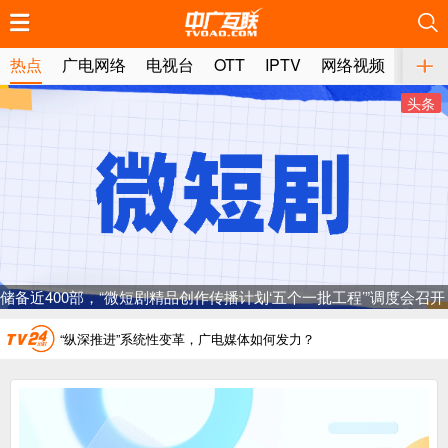
推荐
推荐
推荐
推荐
推荐
推荐
推荐
推荐
推荐
推荐
推荐
推荐
推荐
推荐
推荐
推荐
推荐
推荐
推荐
推荐
热点
广电网络
电视台
OTT
IPTV
网络视频
媒体
头条
广电总局对互联网电视自动续费专项治理
中国广电：编制一体化电视技术标准白皮书
AI赋能微短剧产业“沪8条”发布
一电视频道开播
储备近400部，“微短剧精品创作传播计划‘五个一批工程’”调度会召开
“纵深推进”系统性变革，广电媒体如何发力？
“一省一网”，中国广电为何走了二十年？
广电总局对互联网电视自动续费专项治理
中国广电：编制一体化电视技术标准白皮书