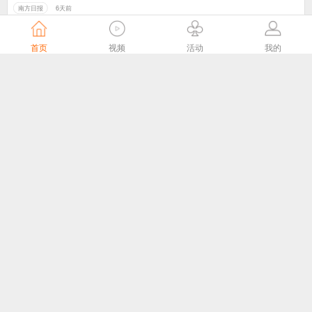
南方日报
6天前
首页
视频
活动
我的
陕西广电网络公司与省退役军人事务厅签署通信服务合作协议
陕西广电网络官网
6天前