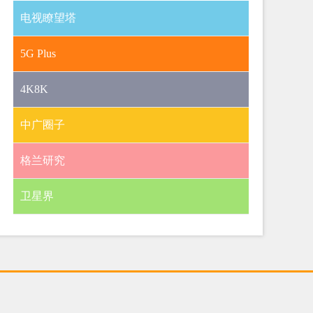
电视瞭望塔
5G Plus
4K8K
中广圈子
格兰研究
卫星界