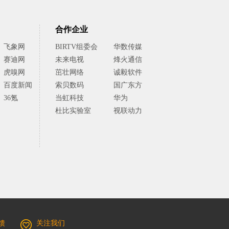
合作企业
飞象网
BIRTV组委会
华数传媒
赛迪网
未来电视
烽火通信
虎嗅网
茁壮网络
诚毅软件
百度新闻
索贝数码
国广东方
36氪
当虹科技
华为
杜比实验室
视联动力
馈
关注我们