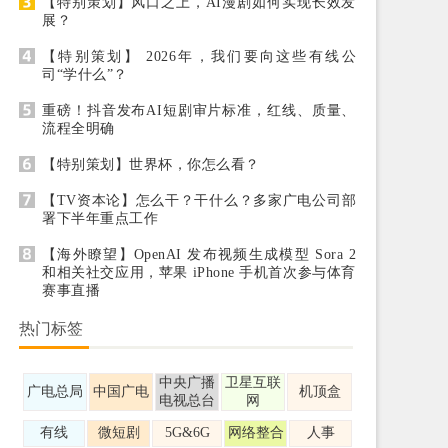
【特别策划】风口之上，AI漫剧如何实现长效发
展？
【特别策划】 2026年，我们要向这些有线公
司“学什么”？
重磅！抖音发布AI短剧审片标准，红线、质量、
流程全明确
【特别策划】世界杯，你怎么看？
【TV资本论】怎么干？干什么？多家广电公司部
署下半年重点工作
【海外瞭望】OpenAI 发布视频生成模型 Sora 2
和相关社交应用，苹果 iPhone 手机首次参与体育
赛事直播
热门标签
中央广播
卫星互联
广电总局
中国广电
机顶盒
电视总台
网
有线
微短剧
5G&6G
网络整合
人事