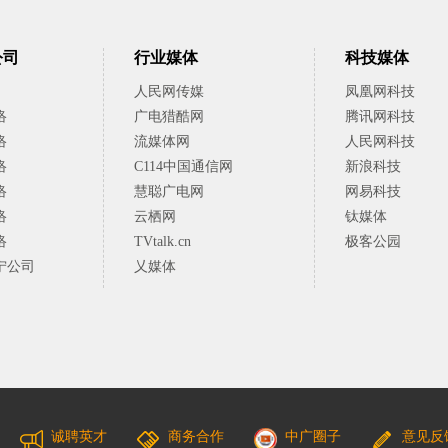
公司
行业媒体
科技媒体
人民网传媒
凤凰网科技
络
广电猎酷网
腾讯网科技
络
流媒体网
人民网科技
络
C114中国通信网
新浪科技
络
慧聪广电网
网易科技
络
云栖网
钛媒体
络
TVtalk.cn
极客公园
宁公司
乂媒体
诚聘英才
商务合作
中广圈子
意见反