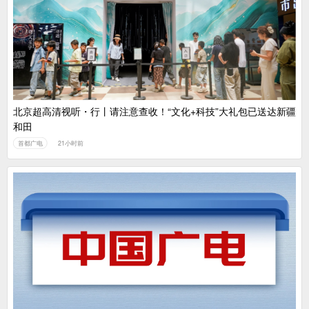
中国广电：编制一体化电视技术标准白皮书
北京超高清视听・行丨请注意查收！“文化+科技”大礼包已送达新疆
和田
首都广电
21小时前