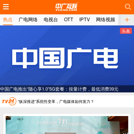
推荐
推荐
推荐
推荐
推荐
推荐
推荐
推荐
推荐
推荐
推荐
推荐
推荐
推荐
推荐
推荐
推荐
推荐
推荐
推荐
热点
广电网络
电视台
OTT
IPTV
网络视频
媒体
头条
广电总局对互联网电视自动续费专项治理
中国广电：编制一体化电视技术标准白皮书
AI赋能微短剧产业“沪8条”发布
费39元
“广电方案”纳入国家应急通信一体化保障体系
一电视频道开播
“纵深推进”系统性变革，广电媒体如何发力？
“一省一网”，中国广电为何走了二十年？
广电总局对互联网电视自动续费专项治理