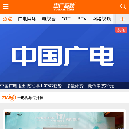
推荐
推荐
推荐
推荐
推荐
推荐
推荐
推荐
推荐
推荐
推荐
推荐
推荐
推荐
推荐
推荐
推荐
推荐
推荐
推荐
热点
广电网络
电视台
OTT
IPTV
网络视频
媒体
头条
广电总局对互联网电视自动续费专项治理
中国广电：编制一体化电视技术标准白皮书
中国广电推出“随心享1.0”5G套餐：按量计费，最低消费39元
AI赋能微短剧产业“沪8条”发布
一电视频道开播
“纵深推进”系统性变革，广电媒体如何发力？
“一省一网”，中国广电为何走了二十年？