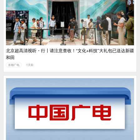
广电总局对互联网电视自动续费专项治理
中国广电：编制一体化电视技术标准白皮书
北京超高清视听・行丨请注意查收！“文化+科技”大礼包已送达新疆
和田
首都广电
1天前