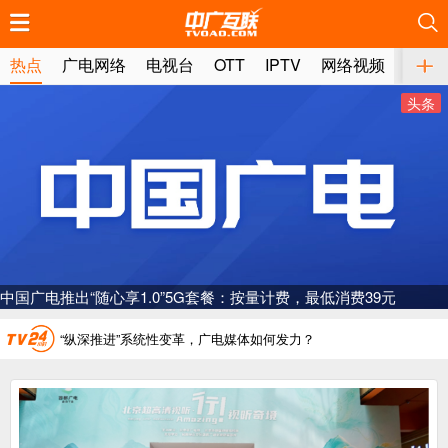
推荐
推荐
推荐
推荐
推荐
推荐
推荐
推荐
推荐
推荐
推荐
推荐
推荐
推荐
推荐
推荐
推荐
推荐
推荐
推荐
热点
广电网络
电视台
OTT
IPTV
网络视频
媒体
头条
广电总局对互联网电视自动续费专项治理
中国广电：编制一体化电视技术标准白皮书
AI赋能微短剧产业“沪8条”发布
“广电方案”纳入国家应急通信一体化保障体系
一电视频道开播
“纵深推进”系统性变革，广电媒体如何发力？
“一省一网”，中国广电为何走了二十年？
广电总局对互联网电视自动续费专项治理