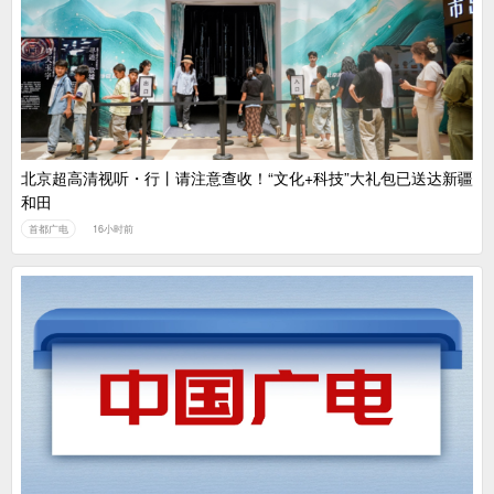
中国广电：编制一体化电视技术标准白皮书
北京超高清视听・行丨请注意查收！“文化+科技”大礼包已送达新疆
和田
首都广电
16小时前