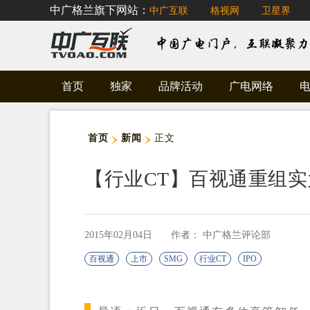
中广格兰旗下网站：
中广互联
格视网
卫星界
首页
独家
品牌活动
广电网络
首页
新闻
正文
【行业CT】百视通重组实
2015年02月04日
作者： 中广格兰评论部
百视通
上市
SMG
行业CT
IPO