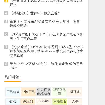
【特别策划】风口之上，AI漫剧如何实现长效发
展？
【特别策划】世界杯，你怎么看？
重磅！抖音发布AI短剧审片标准，红线、质量、
流程全明确
【TV资本论】怎么干？干什么？多家广电公司部
署下半年重点工作
【海外瞭望】OpenAI 发布视频生成模型 Sora 2
和相关社交应用，苹果 iPhone 手机首次参与体育
赛事直播
半年上线22万部AI漫剧，为什么赚到钱的不到
1%？
热门标签
中央广播
卫星互联
广电总局
中国广电
机顶盒
电视总台
网
有线
微短剧
5G&6G
网络整合
人事