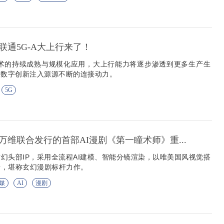
联通5G-A大上行来了！
随着5G-A技术的持续成熟与规模化应用，大上行能力将逐步渗透到更多生产生
的数字创新注入源源不断的连接动力。
5G
万维联合发行的首部AI漫剧《第一瞳术师》重...
幻头部IP，采用全流程AI建模、智能分镜渲染，以唯美国风视觉搭
情，堪称玄幻漫剧标杆力作。
媒
AI
漫剧