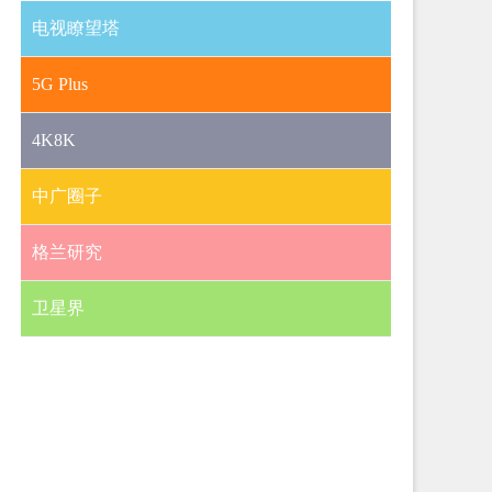
电视瞭望塔
5G Plus
4K8K
中广圈子
格兰研究
卫星界