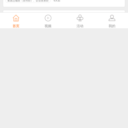
集团总编室（宣传部）、企业发展部
6天前
首页
视频
活动
我的
头雁领航，雁阵破局——这场培训，让南京61个广电站“满格”出征
江苏有线官微
6天前