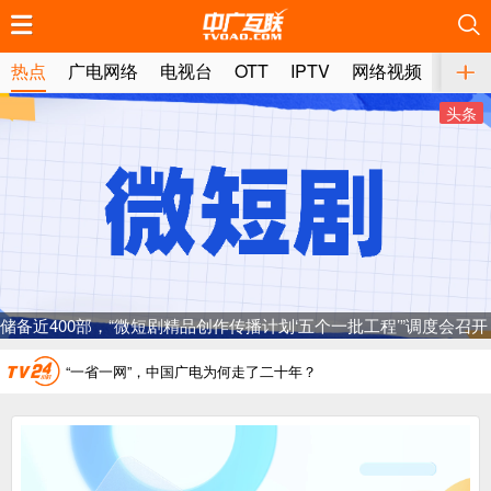
推荐
推荐
推荐
推荐
推荐
推荐
推荐
推荐
推荐
推荐
推荐
推荐
推荐
推荐
推荐
推荐
推荐
推荐
推荐
推荐
热点
广电网络
电视台
OTT
IPTV
网络视频
媒体
头条
广电总局对互联网电视自动续费专项治理
中国广电：编制一体化电视技术标准白皮书
AI赋能微短剧产业“沪8条”发布
一电视频道开播
储备近400部，“微短剧精品创作传播计划‘五个一批工程’”调度会召开
“纵深推进”系统性变革，广电媒体如何发力？
“一省一网”，中国广电为何走了二十年？
广电总局对互联网电视自动续费专项治理
中国广电：编制一体化电视技术标准白皮书