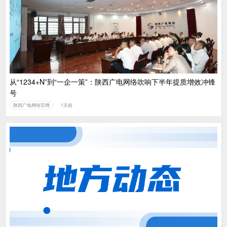
中国广电：编制一体化电视技术标准白皮书
从“1234+N”到“一企一策”：陕西广电网络吹响下半年提质增效冲锋
号
陕西广电网络官网
1天前