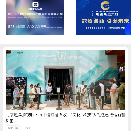
北京超高清视听・行丨请注意查收！“文化+科技”大礼包已送达新疆
和田
首都广电
1天前