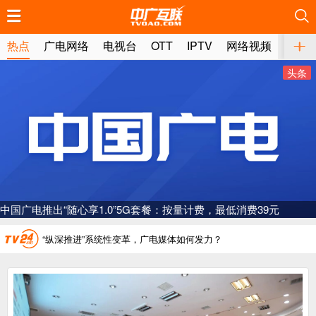
推荐
推荐
推荐
推荐
推荐
推荐
推荐
推荐
推荐
推荐
推荐
推荐
推荐
推荐
推荐
推荐
推荐
推荐
推荐
推荐
热点
广电网络
电视台
OTT
IPTV
网络视频
媒体
头条
广电总局对互联网电视自动续费专项治理
中国广电：编制一体化电视技术标准白皮书
AI赋能微短剧产业“沪8条”发布
“广电方案”纳入国家应急通信一体化保障体系
一电视频道开播
“纵深推进”系统性变革，广电媒体如何发力？
“一省一网”，中国广电为何走了二十年？
广电总局对互联网电视自动续费专项治理