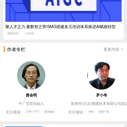
聚人才之力,蓄数智之势!SMG搭建多元培训体系推进AI赋能转型
SMG发布
1小时前
作者专栏
更多内容
曾会明
罗小布
中广互联创始人
新奥特(北京)视频技术有限公司副
关注领域：
关注领域：
DVB＋OTT
媒体融合
有线
智慧广电