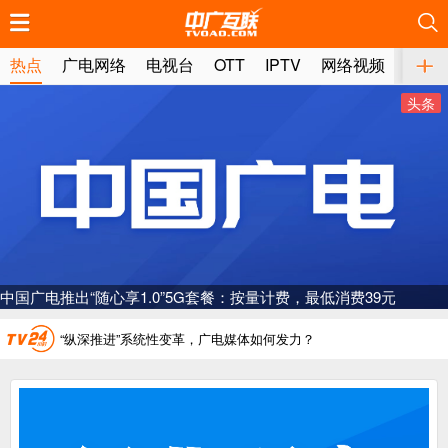
推荐
推荐
推荐
推荐
推荐
推荐
推荐
推荐
推荐
推荐
推荐
推荐
推荐
推荐
推荐
推荐
推荐
推荐
推荐
推荐
热点
广电网络
电视台
OTT
IPTV
网络视频
媒体
头条
广电总局对互联网电视自动续费专项治理
中国广电：编制一体化电视技术标准白皮书
AI赋能微短剧产业“沪8条”发布
一电视频道开播
中国广电推出“随心享1.0”5G套餐：按量计费，最低消费39元
“纵深推进”系统性变革，广电媒体如何发力？
“一省一网”，中国广电为何走了二十年？
广电总局对互联网电视自动续费专项治理
中国广电：编制一体化电视技术标准白皮书