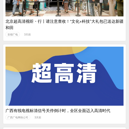
北京超高清视听・行丨请注意查收！“文化+科技”大礼包已送达新疆
和田
首都广电
3天前
广西有线电视标清信号关停倒计时，全区全面迈入高清时代
广西广电网络公司
3天前