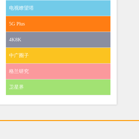
电视瞭望塔
5G Plus
4K8K
中广圈子
格兰研究
卫星界