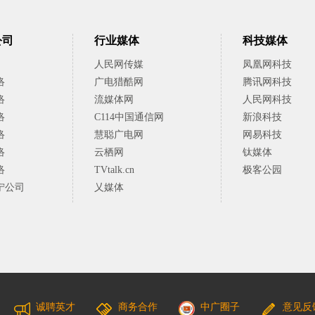
公司
行业媒体
科技媒体
人民网传媒
凤凰网科技
络
广电猎酷网
腾讯网科技
络
流媒体网
人民网科技
络
C114中国通信网
新浪科技
络
慧聪广电网
网易科技
络
云栖网
钛媒体
络
TVtalk.cn
极客公园
宁公司
乂媒体
诚聘英才
商务合作
中广圈子
意见反