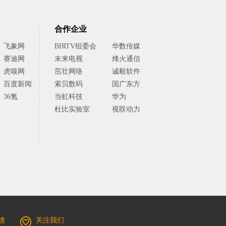
合作企业
飞象网
BIRTV组委会
华数传媒
赛迪网
未来电视
烽火通信
虎嗅网
茁壮网络
诚毅软件
百度新闻
索贝数码
国广东方
36氪
当虹科技
华为
杜比实验室
视联动力
馈
关注我们