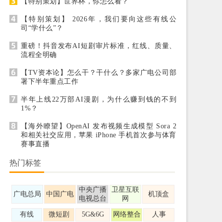
【特别策划】世界杯，你怎么看？
【特别策划】 2026年，我们要向这些有线公
司“学什么”？
重磅！抖音发布AI短剧审片标准，红线、质量、
流程全明确
【TV资本论】怎么干？干什么？多家广电公司部
署下半年重点工作
半年上线22万部AI漫剧，为什么赚到钱的不到
1%？
【海外瞭望】OpenAI 发布视频生成模型 Sora 2
和相关社交应用，苹果 iPhone 手机首次参与体育
赛事直播
热门标签
中央广播
卫星互联
广电总局
中国广电
机顶盒
电视总台
网
有线
微短剧
5G&6G
网络整合
人事